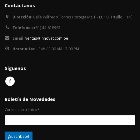
Contáctanos
Dirección:
Calle Wilfredo Torres Hortega Mz. F - Lt. 10, Trujillo, Perú
Teléfono:
(+51) 44 618967
Email:
ventas@innovat.com.pe
Horario:
Lun - Sab / 9:00 AM - 7:00 PM
Síguenos
Boletín de Novedades
Correo electrónico
*