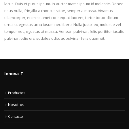
lacus. Duis et purus ipsum. In auctor mattis ipsum id molestie. Donec
risus nulla, fringilla a rhoncus vitae, semper a massa. Vivamus
ullamcorper, enim sit amet consequat laoreet, tortor tortor dictum
urna, ut egestas urna ipsum nec libero. Nulla justo leo, molestie vel
tempor nec, egestas at massa. Aenean pulvinar, felis porttitor iaculis
pulvinar, odio orci sodales odio, ac pulvinar felis quam sit.
Innova-T
Productos
Nosotros
Contacto