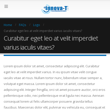
Home
FAQs
Logo
Curabitur eget leo at velit imperdiet varius iaculis vitaes?
Curabitur eget leo at velit imperdiet
varius iaculis vitaes?
Lorem ipsum dolor sit amet, consectetur adipiscing elit. Curabitur
eget leo at velit imperdiet varius. In eu ipsum vitae velit congue
iaculis vitae at risus. Nullam tortor nunc, bibendum vitae semper a,
volutpat eget massa. Lorem ipsum dolor sit amet, consectetur
adipiscing elit. Integer fringilla, orci sit amet posuere auctor, orci eros
pellentesque odio, nec pellentesque erat ligula nec massa. Aenean
consequat lorem ut felis ullamcorper posuere gravida tellus
faucibus. Maecenas dolor elit, pulvinar eu vehicula eu, consequat et