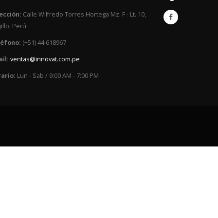
ección:
Calle Wilfredo Torres Hortega Mz. F - Lt. 10,
jillo, Perú
léfono:
(+51) 44 618967
il:
ventas@innovat.com.pe
ario:
Lun - Sab / 9:00 AM - 7:00 PM