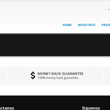
v
HOME
NOSOTROS
PRO
MONEY BACK GUARANTEE
100% money back guarantee.
áctanos
Síguenos