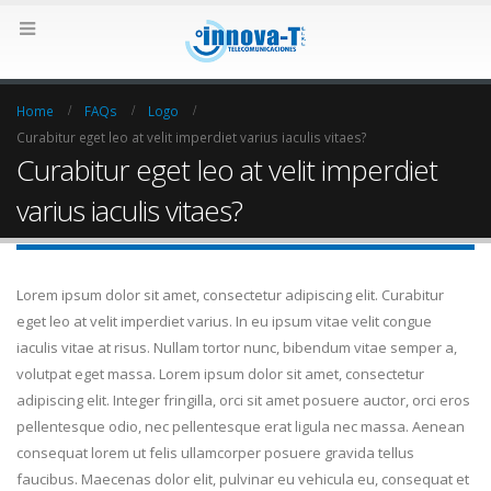
Home
FAQs
Logo
Curabitur eget leo at velit imperdiet varius iaculis vitaes?
Curabitur eget leo at velit imperdiet
varius iaculis vitaes?
Lorem ipsum dolor sit amet, consectetur adipiscing elit. Curabitur
eget leo at velit imperdiet varius. In eu ipsum vitae velit congue
iaculis vitae at risus. Nullam tortor nunc, bibendum vitae semper a,
volutpat eget massa. Lorem ipsum dolor sit amet, consectetur
adipiscing elit. Integer fringilla, orci sit amet posuere auctor, orci eros
pellentesque odio, nec pellentesque erat ligula nec massa. Aenean
consequat lorem ut felis ullamcorper posuere gravida tellus
faucibus. Maecenas dolor elit, pulvinar eu vehicula eu, consequat et