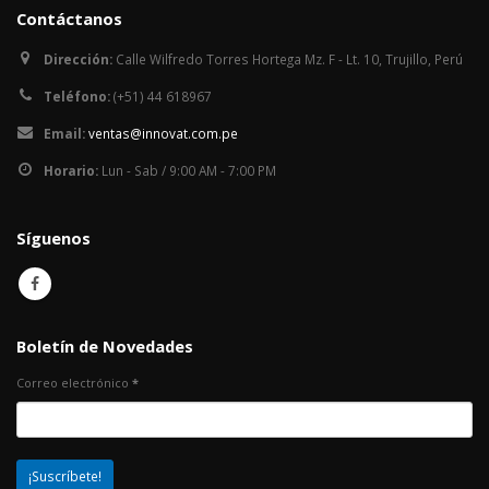
Contáctanos
Dirección:
Calle Wilfredo Torres Hortega Mz. F - Lt. 10, Trujillo, Perú
Teléfono:
(+51) 44 618967
Email:
ventas@innovat.com.pe
Horario:
Lun - Sab / 9:00 AM - 7:00 PM
Síguenos
Boletín de Novedades
Correo electrónico
*