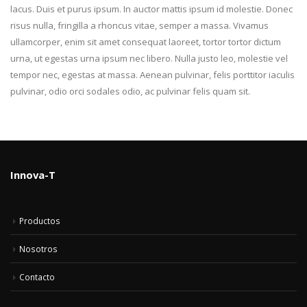
lacus. Duis et purus ipsum. In auctor mattis ipsum id molestie. Donec
risus nulla, fringilla a rhoncus vitae, semper a massa. Vivamus
ullamcorper, enim sit amet consequat laoreet, tortor tortor dictum
urna, ut egestas urna ipsum nec libero. Nulla justo leo, molestie vel
tempor nec, egestas at massa. Aenean pulvinar, felis porttitor iaculis
pulvinar, odio orci sodales odio, ac pulvinar felis quam sit.
Innova-T
Productos
Nosotros
Contacto