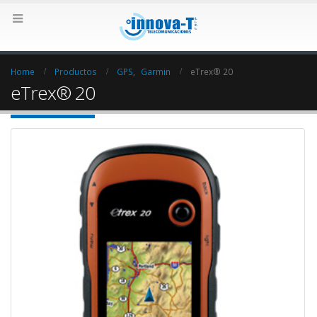
Home
Productos
GPS
,
Garmin
eTrex® 20
eTrex® 20