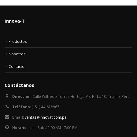
Innova-T
Productos
Nosotros
Contacto
Contáctanos
Dirección:
Calle Wilfredo Torres Hortega Mz. F - Lt. 10, Trujillo, Perú
Teléfono:
(+51) 44 618967
Email:
ventas@innovat.com.pe
Horario:
Lun - Sab / 9:00 AM - 7:00 PM