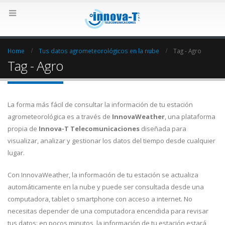
Home
Tus datos agrometeorológicos en la nube
Tag -
Agro
Tag - Agro
La forma más fácil de consultar la información de tu estación
agrometeorológica es a través de
InnovaWeather
, una plataforma
propia de
Innova-T Telecomunicaciones
diseñada para
visualizar, analizar y gestionar los datos del tiempo desde cualquier
lugar.
Con InnovaWeather, la información de tu estación se actualiza
automáticamente en la nube y puede ser consultada desde una
computadora, tablet o smartphone con acceso a internet. No
necesitas depender de una computadora encendida para revisar
tus datos: en pocos minutos, la información de tu estación estará